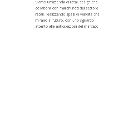
Siamo un’azienda di retail design che
N
collabora con marchi noti del settore
retail, realizzando spazi di vendita che
N
mirano al futuro, con uno sguardo
N
attento alle anticipazioni del mercato.
Bergam
Padova
–
© 2026 Equipe Project S.r.l. – Viale Giacomo