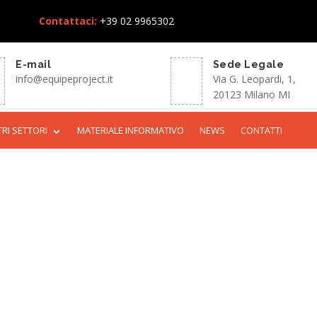
Contattaci:
+39 02 9965302
E-mail
Sede Legale
info@equipeproject.it
Via G. Leopardi, 1,
20123 Milano MI
TRI SETTORI
MATERIALE INFORMATIVO
NEWS
CONTATTI