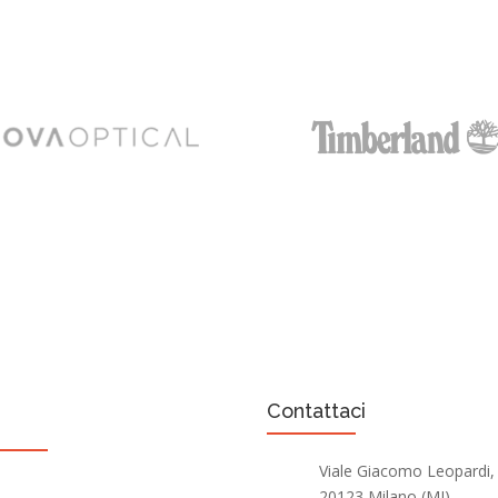
tri servizi
Contattaci
Viale Giacomo Leopardi,
egozi di ottica
20123 Milano (MI)