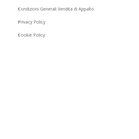
Condizioni Generali Vendita di Appalto
Privacy Policy
Cookie Policy
–
Verona
ra
–
Trento
quipeproject.it – PEC: equipeproject@pec.it –