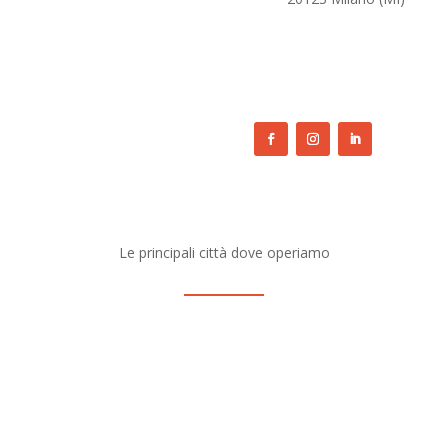
egozi di abbigliamento
info@equipeproject.it
egozi 4.0
+39 02 9965302
oleggio operativo
Le principali città dove operiamo
o
–
Torino
–
Brescia
–
Roma
–
Milano
–
Bologna
–
Genova
–
Firenze
Como
–
Reggio Emilia
–
Parma
–
Treviso
–
Varese
–
Modena
–
Ferra
 Leopardi 1, 20123 Milano (MI) – Tel. +39 02 9965302 – E-mail: info@e