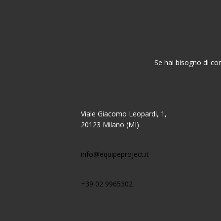
Se hai bisogno di con
Sede legale
Viale Giacomo Leopardi, 1,
20123 Milano (MI)
Email
info@equipeproject.it
Telefono
+39 02 9965302