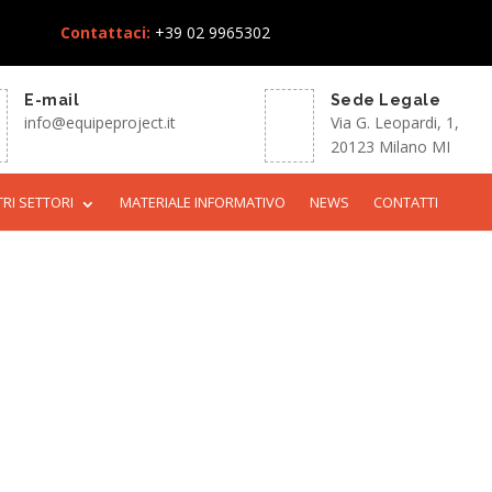
Contattaci:
+39 02 9965302
E-mail
Sede Legale
info@equipeproject.it
Via G. Leopardi, 1,
20123 Milano MI
TRI SETTORI
MATERIALE INFORMATIVO
NEWS
CONTATTI