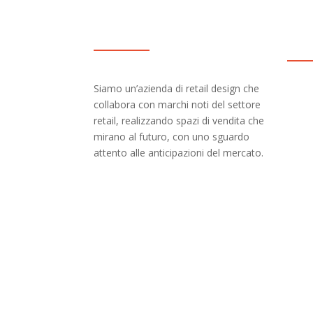
Su di noi
I nos
N
Siamo un’azienda di retail design che
collabora con marchi noti del settore
N
retail, realizzando spazi di vendita che
N
mirano al futuro, con uno sguardo
N
attento alle anticipazioni del mercato.