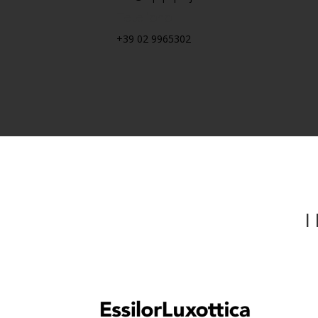
Telefono
+39 02 9965302
I