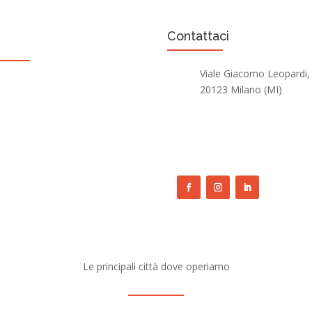
tri servizi
Contattaci
Viale Giacomo Leopardi,
egozi di ottica
20123 Milano (MI)
egozi di abbigliamento
info@equipeproject.it
egozi 4.0
+39 02 9965302
oleggio operativo
Le principali città dove operiamo