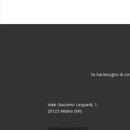
Se hai bisogno di con
Sede legale
Viale Giacomo Leopardi, 1,
20123 Milano (MI)
Email
info@equipeproject.it