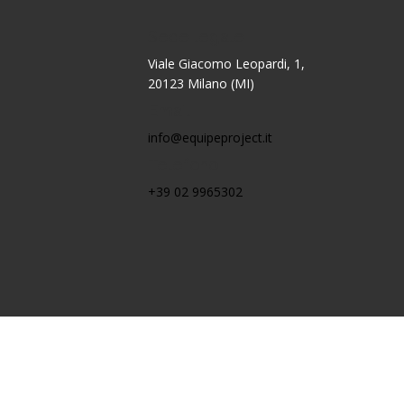
Sede legale
Viale Giacomo Leopardi, 1,
20123 Milano (MI)
Email
info@equipeproject.it
Telefono
+39 02 9965302