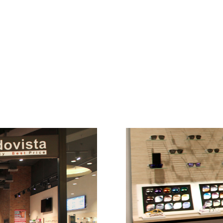
ndovista” inaugura il proprio flagship store nel Centro Commerciale 
ject. In un’atmosfera accogliente, calda e amichevole il cliente può 
prodotto.