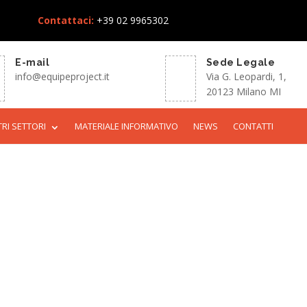
Contattaci:
+39 02 9965302
E-mail
Sede Legale
info@equipeproject.it
Via G. Leopardi, 1,
20123 Milano MI
TRI SETTORI
MATERIALE INFORMATIVO
NEWS
CONTATTI