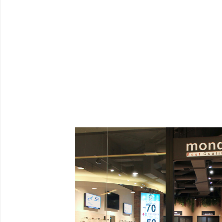
La rinomata catena di centri ottici “Mo
comunicazione e realizzazione ad Equipe Pro