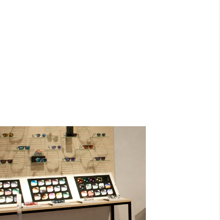
Romaest affidando lo studio del concept,
approcciarsi in modo semplice e intuitivo al