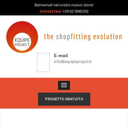
Benvenuti nel vostro nuovo store!
Contattaci:
+39 02 9965302
E-mail
info@equipeproject.it
PROGETTO GRATUITO