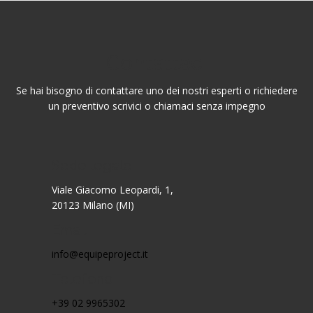
Contattaci
Se hai bisogno di contattare uno dei nostri esperti o richiedere
un preventivo scrivici o chiamaci senza impegno
Sede legale
Viale Giacomo Leopardi, 1,
20123 Milano (MI)
Email
info@equipeproject.it
Telefono
+39 02 9965302