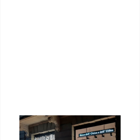
Project; azienda “general contractor”
selezionata per i punti vendita in
Italia. Una analisi approfondita nella
distribuzione degli spazi interni per
ricavare, secondo le esigenze della
casa madre, aree di servizio
ergonomiche e funzionali: laboratori,
sala visite, sala contattologia, sala
per la misurazione dell’udito, uffici e
servizi.